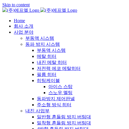
Skip to content
Home
회사 소개
사업 분야
부동액 시스템
동파 방지 시스템
부동액 시스템
메탈 히터
내진 메탈 히터
저전력 에코 메탈히터
필름 히터
히팅케이블
아이스 스탑
스노우 멜팅
동파방지 제어판넬
주소형 방식 히터
내진 사업부
일반형 흔들림 방지 버팀대
밀착형 흔들림 방지 버팀대
4방향 흔들림 방지 버팀대