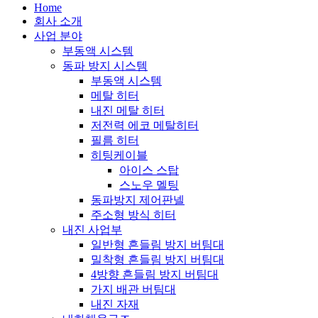
Home
회사 소개
사업 분야
부동액 시스템
동파 방지 시스템
부동액 시스템
메탈 히터
내진 메탈 히터
저전력 에코 메탈히터
필름 히터
히팅케이블
아이스 스탑
스노우 멜팅
동파방지 제어판넬
주소형 방식 히터
내진 사업부
일반형 흔들림 방지 버팀대
밀착형 흔들림 방지 버팀대
4방향 흔들림 방지 버팀대
가지 배관 버팀대
내진 자재