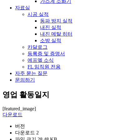
가스계 소화기
자료실
시공 실적
동파 방지 실적
내진 실적
내진 메탈 히터
소방 실적
카달로그
등록증 및 증명서
에프엘 소식
FL 임직원 전용
자주 묻는 질문
문의하기
영업 활동일지
[featured_image]
다운로드
버전
다운로드
2
파일 크기
28.48 KB