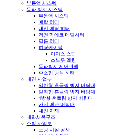
부동액 시스템
동파 방지 시스템
부동액 시스템
메탈 히터
내진 메탈 히터
저전력 에코 메탈히터
필름 히터
히팅케이블
아이스 스탑
스노우 멜팅
동파방지 제어판넬
주소형 방식 히터
내진 사업부
일반형 흔들림 방지 버팀대
밀착형 흔들림 방지 버팀대
4방향 흔들림 방지 버팀대
가지 배관 버팀대
내진 자재
내화채움구조
소방 사업부
소방 시설 공사