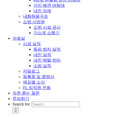
가지 배관 버팀대
내진 자재
내화채움구조
소방 사업부
소방 시설 공사
가스계 소화기
자료실
시공 실적
동파 방지 실적
내진 실적
내진 메탈 히터
소방 실적
카달로그
등록증 및 증명서
에프엘 소식
FL 임직원 전용
자주 묻는 질문
문의하기
Search for: