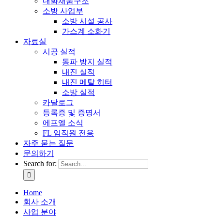
내화채움구조
소방 사업부
소방 시설 공사
가스계 소화기
자료실
시공 실적
동파 방지 실적
내진 실적
내진 메탈 히터
소방 실적
카달로그
등록증 및 증명서
에프엘 소식
FL 임직원 전용
자주 묻는 질문
문의하기
Search for:
Home
회사 소개
사업 분야