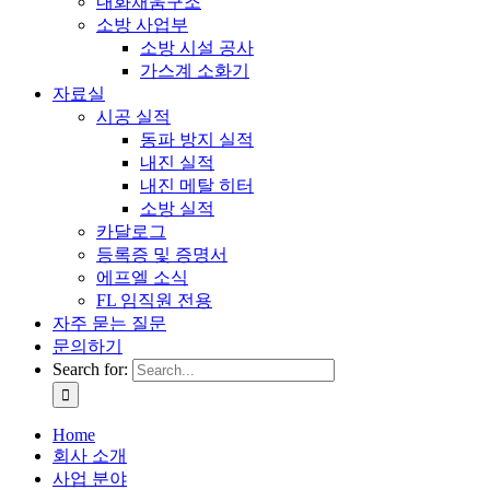
내화채움구조
소방 사업부
소방 시설 공사
가스계 소화기
자료실
시공 실적
동파 방지 실적
내진 실적
내진 메탈 히터
소방 실적
카달로그
등록증 및 증명서
에프엘 소식
FL 임직원 전용
자주 묻는 질문
문의하기
Search for:
Home
회사 소개
사업 분야