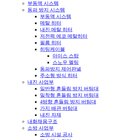
부동액 시스템
동파 방지 시스템
부동액 시스템
메탈 히터
내진 메탈 히터
저전력 에코 메탈히터
필름 히터
히팅케이블
아이스 스탑
스노우 멜팅
동파방지 제어판넬
주소형 방식 히터
내진 사업부
일반형 흔들림 방지 버팀대
밀착형 흔들림 방지 버팀대
4방향 흔들림 방지 버팀대
가지 배관 버팀대
내진 자재
내화채움구조
소방 사업부
소방 시설 공사