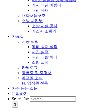
가지 배관 버팀대
내진 자재
내화채움구조
소방 사업부
소방 시설 공사
가스계 소화기
자료실
시공 실적
동파 방지 실적
내진 실적
내진 메탈 히터
소방 실적
카달로그
등록증 및 증명서
에프엘 소식
FL 임직원 전용
자주 묻는 질문
문의하기
Search for: