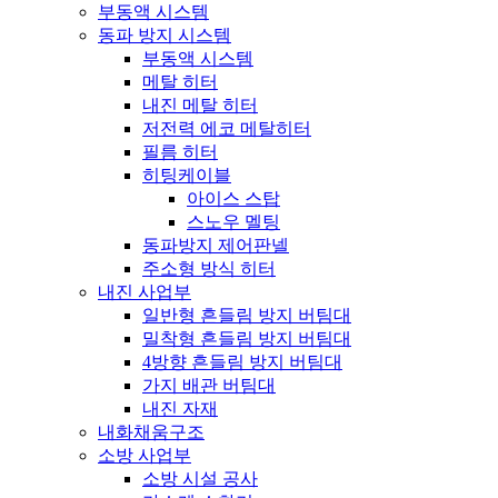
부동액 시스템
동파 방지 시스템
부동액 시스템
메탈 히터
내진 메탈 히터
저전력 에코 메탈히터
필름 히터
히팅케이블
아이스 스탑
스노우 멜팅
동파방지 제어판넬
주소형 방식 히터
내진 사업부
일반형 흔들림 방지 버팀대
밀착형 흔들림 방지 버팀대
4방향 흔들림 방지 버팀대
가지 배관 버팀대
내진 자재
내화채움구조
소방 사업부
소방 시설 공사