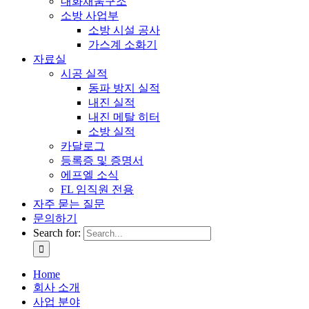
내화채움구조
소방 사업부
소방 시설 공사
가스계 소화기
자료실
시공 실적
동파 방지 실적
내진 실적
내진 메탈 히터
소방 실적
카달로그
등록증 및 증명서
에프엘 소식
FL 임직원 전용
자주 묻는 질문
문의하기
Search for:
Home
회사 소개
사업 분야