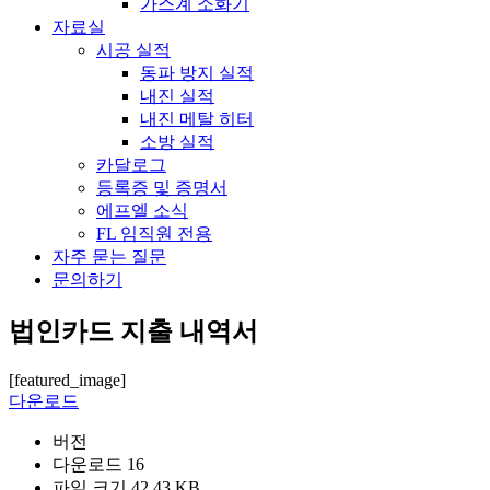
가스계 소화기
자료실
시공 실적
동파 방지 실적
내진 실적
내진 메탈 히터
소방 실적
카달로그
등록증 및 증명서
에프엘 소식
FL 임직원 전용
자주 묻는 질문
문의하기
법인카드 지출 내역서
[featured_image]
다운로드
버전
다운로드
16
파일 크기
42.43 KB