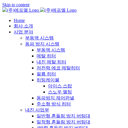
Skip to content
Home
회사 소개
사업 분야
부동액 시스템
동파 방지 시스템
부동액 시스템
메탈 히터
내진 메탈 히터
저전력 에코 메탈히터
필름 히터
히팅케이블
아이스 스탑
스노우 멜팅
동파방지 제어판넬
주소형 방식 히터
내진 사업부
일반형 흔들림 방지 버팀대
밀착형 흔들림 방지 버팀대
4방향 흔들림 방지 버팀대