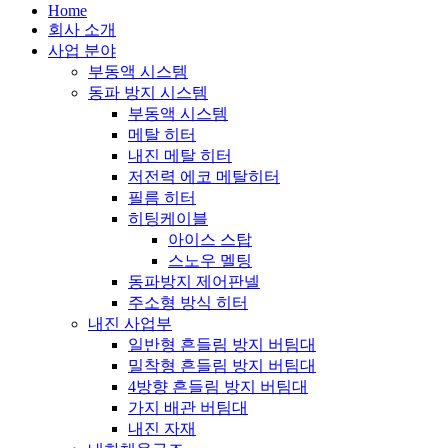
Home
회사 소개
사업 분야
부동액 시스템
동파 방지 시스템
부동액 시스템
메탈 히터
내진 메탈 히터
저전력 에코 메탈히터
필름 히터
히팅케이블
아이스 스탑
스노우 멜팅
동파방지 제어판넬
주소형 방식 히터
내진 사업부
일반형 흔들림 방지 버팀대
밀착형 흔들림 방지 버팀대
4방향 흔들림 방지 버팀대
가지 배관 버팀대
내진 자재