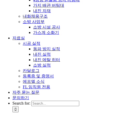
가지 배관 버팀대
내진 자재
내화채움구조
소방 사업부
소방 시설 공사
가스계 소화기
자료실
시공 실적
동파 방지 실적
내진 실적
내진 메탈 히터
소방 실적
카달로그
등록증 및 증명서
에프엘 소식
FL 임직원 전용
자주 묻는 질문
문의하기
Search for: